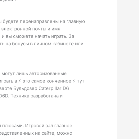
вы будете перенаправлены на главную
с электронной почты и имя
 и вы сможете начать играть. За
ть на бонусы в личном кабинете или
ми могут лишь авторизованные
грать в ⚡ это самое конченное ⚡ тут
верте Бульдозер Caterpillar D6
6D. Техника разработана и
 плюсами: Игровой зал главное
представленных на сайте, можно