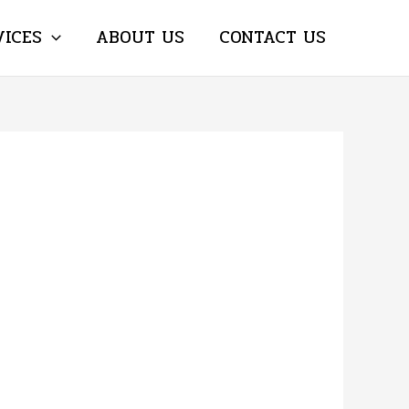
VICES
ABOUT US
CONTACT US