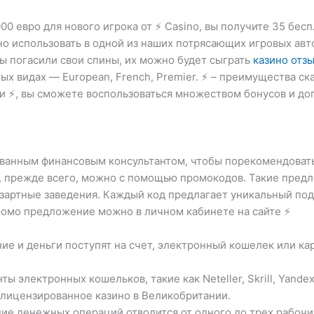
00 евро для нового игрока от ⚡ Casino, вы получите 35 бес
о использовать в одной из наших потрясающих игровых авт
вы погасили свои спины, их можно будет сыграть
казино отз
ных видах — European, French, Premier. ⚡ – преимущества с
ии ⚡, вы сможете воспользоваться множеством бонусов и д
ованным финансовым консультантом, чтобы порекомендоват
⚡, прежде всего, можно с помощью промокодов. Такие пред
азартные заведения. Каждый код предлагает уникальный под
ромо предложение можно в личном кабинете на сайте ⚡
ие и деньги поступят на счет, электронный кошелек или ка
 электронных кошельков, такие как Neteller, Skrill, Yandex
 лицензированное казино в Великобритании.
ние денежных операций отводится от одного до трех рабочи