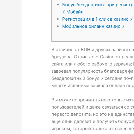
Бонус без депозита при регистр
⚡ Мобайл
Регистрация в 1 клик в казино ⚡
Мобильное онлайн казино ⚡
В отличие от ВПН и других вариантов
браузера. Отзывы о ⚡ Casino от реа
сайта или любого рабочего зеркала; P
завоевал популярность благодаря фа
бездепозитный бонус ⚡ сегодня по-
многочисленные зеркала онлайн пор
Вы можете прочитать некоторые из 
пользователей и даже связаться со 
первого депозита, но это не единст
еще один депозит и получить бонус 
игроком, который только что внес д