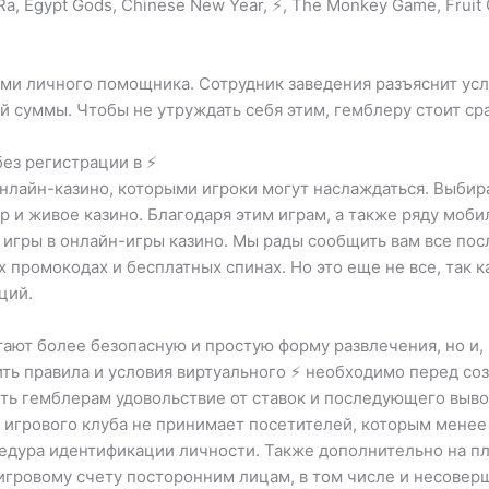
, Egypt Gods, Chinese New Year, ⚡, The Monkey Game, Fruit C
ами личного помощника. Сотрудник заведения разъяснит ус
 суммы. Чтобы не утруждать себя этим, гемблеру стоит сра
без регистрации в ⚡
онлайн-казино, которыми игроки могут наслаждаться. Выбира
р и живое казино. Благодаря этим играм, а также ряду моби
игры в онлайн-игры казино. Мы рады сообщить вам все пос
промокодах и бесплатных спинах. Но это еще не все, так 
ций.
ают более безопасную и простую форму развлечения, но и, 
ть правила и условия виртуального ⚡ необходимо перед соз
ть гемблерам удовольствие от ставок и последующего выво
игрового клуба не принимает посетителей, которым менее 
цедура идентификации личности. Также дополнительно на п
 игровому счету посторонним лицам, в том числе и несове