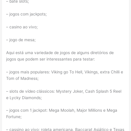
– bate slots;
– jogos com jackpots;
– casino ao vivo;
– jogo de mesa;
Aqui está uma variedade de jogos de alguns diretórios de
jogos que podem ser interessantes para testar:
– jogos mais populares: Viking go To Hell, Vikings, extra Chilli e
Tom of Madness;
– slots de vídeo clássicos: Mystery Joker, Cash Splash 5 Reel
e Lycky Diamonds;
– jogos com 1 jackpot: Mega Moolah, Major Millions e Mega
Fortune;
– cassino ao vivo: roleta americana, Baccarat Asiático e Texas