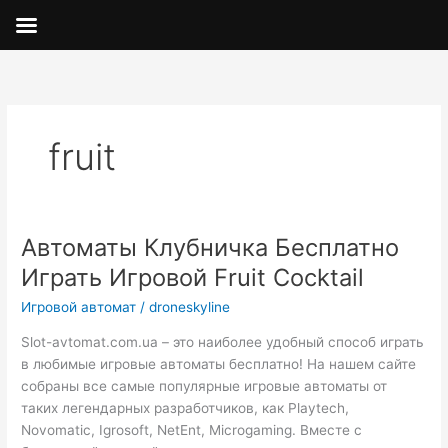
Skip
to
content
fruit
Автоматы Клубничка Бесплатно
Автоматы
Клубничка
Играть Игровой Fruit Cocktail
Бесплатно
Игровой автомат
/
droneskyline
Играть
Игровой
Slot-avtomat.com.ua – это наиболее удобный способ играть
Fruit
в любимые игровые автоматы бесплатно! На нашем сайте
Cocktail
собраны все самые популярные игровые автоматы от
таких легендарных разработчиков, как Playtech,
Novomatic, Igrosoft, NetEnt, Microgaming. Вместе с