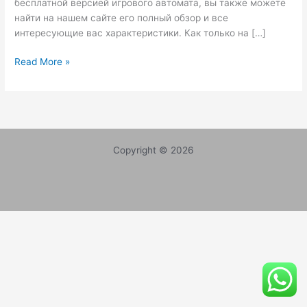
бесплатной версией игрового автомата, вы также можете
найти на нашем сайте его полный обзор и все
интересующие вас характеристики. Как только на […]
Read More »
Copyright © 2026