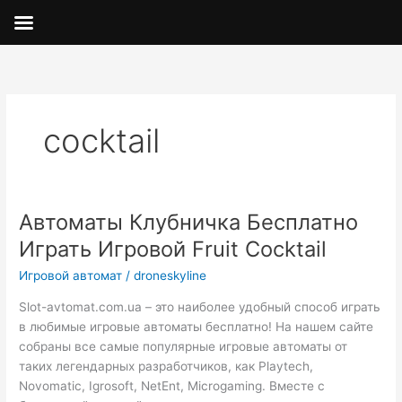
Skip
to
content
cocktail
Автоматы Клубничка Бесплатно
Автоматы
Клубничка
Играть Игровой Fruit Cocktail
Бесплатно
Игровой автомат
/
droneskyline
Играть
Игровой
Slot-avtomat.com.ua – это наиболее удобный способ играть
Fruit
в любимые игровые автоматы бесплатно! На нашем сайте
Cocktail
собраны все самые популярные игровые автоматы от
таких легендарных разработчиков, как Playtech,
Novomatic, Igrosoft, NetEnt, Microgaming. Вместе с