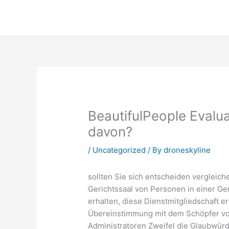
Skip
to
content
BeautifulPeople Evalu
davon?
/
Uncategorized
/ By
droneskyline
sollten Sie sich entscheiden vergleich
Gerichtssaal von Personen in einer Ge
erhalten, diese Dienstmitgliedschaft erm
Übereinstimmung mit dem Schöpfer von 
Administratoren Zweifel die Glaubwürdi