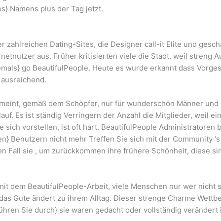
s} Namens plus der Tag jetzt.
er zahlreichen Dating-Sites, die Designer call-it Elite und ges
etnutzer aus. Früher kritisierten viele die Stadt, weil streng 
iemals} go BeautifulPeople. Heute es wurde erkannt dass Vorg
h ausreichend.
gemeint, gemäß dem Schöpfer, nur für wunderschön Männer und
uf. Es ist ständig Verringern der Anzahl die Mitglieder, weil e
 sich vorstellen, ist oft hart. BeautifulPeople Administratore
n} Benutzern nicht mehr Treffen Sie sich mit der Community ‘s
en Fall sie , um zurückkommen ihre frühere Schönheit, diese si
t dem BeautifulPeople-Arbeit, viele Menschen nur wer nicht s
n das Gute ändert zu ihrem Alltag. Dieser strenge Charme Wettb
ühren Sie durch} sie waren gedacht oder vollständig verändert 