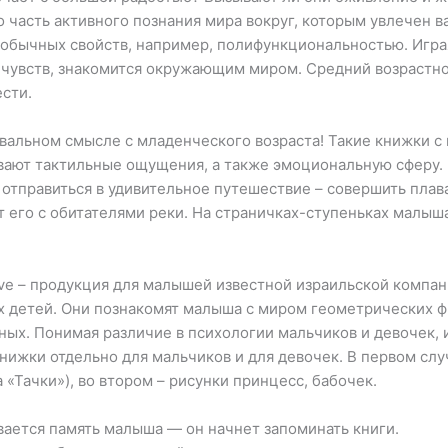
о часть активного познания мира вокруг, которым увлечен 
обычных свойств, например, полифункциональностью. Играя
ы чувств, знакомится окружающим миром. Средний возрастно
ести.
вальном смысле с младенческого возраста! Такие книжки с
вивают тактильные ощущения, а также эмоциональную сферу
отправиться в удивительное путешествие – совершить плав
т его с обитателями реки. На страничках-ступеньках малы
ve – продукция для малышей известной израильской компа
 детей. Они познакомят малыша с миром геометрических фи
ных. Понимая различие в психологии мальчиков и девочек,
нижки отдельно для мальчиков и для девочек. В первом сл
а «Тачки»), во втором – рисунки принцесс, бабочек.
вается память малыша — он начнет запоминать книги.