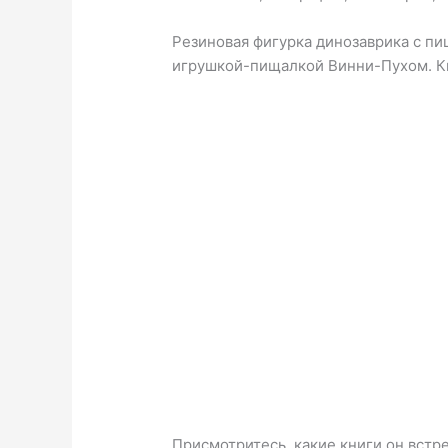
Резиновая фигурка динозаврика с п
игрушкой-пищалкой Винни-Пухом. Кн
Присмотритесь, какие книги он вст