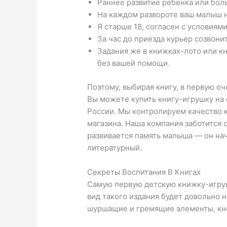
Раннее развитие ребенка или бол
На каждом развороте ваш малыш най
Я старше 18, согласен с условиями
За час до приезда курьер созвони
Задания же в книжках-лото или к
без вашей помощи.
Поэтому, выбирая книгу, в первую о
Вы можете купить книгу-игрушку на
России. Мы контролируем качество к
магазина. Наша компания заботится 
развивается память малыша — он нач
литературный.
Секреты Воспитания В Книгах
Самую первую детскую книжку-игруш
вид такого издания будет довольно
шуршащие и гремящие элементы, кно