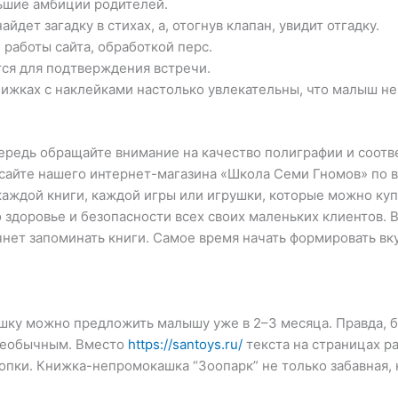
ьшие амбиции родителей.
дет загадку в стихах, а, отогнув клапан, увидит отгадку.
 работы сайта, обработкой перс.
тся для подтверждения встречи.
нижках с наклейками настолько увлекательны, что малыш не
чередь обращайте внимание на качество полиграфии и соотв
 сайте нашего интернет-магазина «Школа Семи Гномов» по 
аждой книги, каждой игры или игрушки, которые можно куп
о здоровье и безопасности всех своих маленьких клиентов. 
нет запоминать книги. Самое время начать формировать вку
ку можно предложить малышу уже в 2–3 месяца. Правда, бу
 необычным. Вместо
https://santoys.ru/
текста на страницах 
пки. Книжка-непромокашка “Зоопарк” не только забавная, 