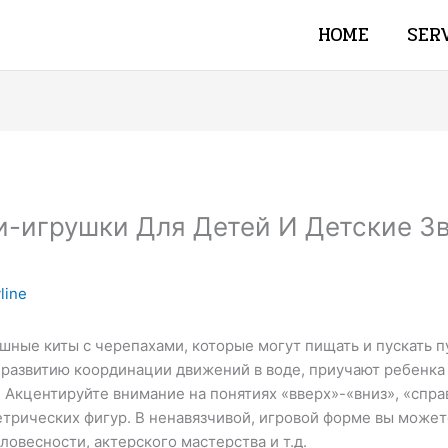
HOME
SER
и-игрушки Для Детей И Детские З
line
смешные киты с черепахами, которые могут пищать и пускать
 развитию координации движений в воде, приучают ребенка
 Акцентируйте внимание на понятиях «вверх»-«вниз», «справ
етрических фигур. В ненавязчивой, игровой форме вы можете
ловесности, актерского мастерства и т.д.