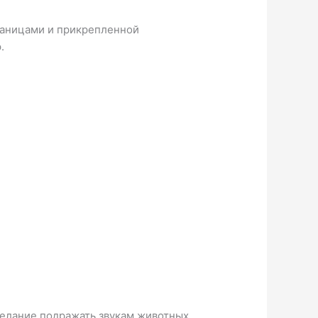
раницами и прикрепленной
.
желание подражать звукам животных,