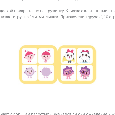
ищалкой прикреплена на пружинку. Книжка с картонными ст
ижка-игрушка “Ми-ми-мишки. Приключения друзей”, 10 стр
речает с большей радостью? Вызывают ли они оживление и 