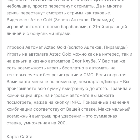
небольшие, просто перестанут стримить. Да и многие
зрилы перестанут смотреть стримы как таковые.
Видеослот Aztec Gold (Золото Ацтеков, Пирамиды) –
игровой автомат с пятью барабанами, с 21-ой играющей
линией и с бонусными играми.
Игровой Автомат Aztec Gold (золото Ацтеков, Пирамиды)
Играть на автомате Aztec Gold можно как на интерес, так и
на деньги в казино автоматов Слот Клубе. У Вас так же
есть возможность играть бесплатно в автоматы на
тестовых счетах без регистрации и СМС. Если открытая
Вами карта меньше по номиналу, чем карта «Дилер» – Вы
проигрываете всю сумму выигранную до этого. Правила и
комбинации игры на игровом автомате Вы можете
посмотреть, нажав на кнопку INFO. Показанные значения
комбинации соответствуют Вашей ставке. Максимальный
возможный выигрыш при удвоении – это суммарная
ставка, умноженная на 200.
Карта Сайта